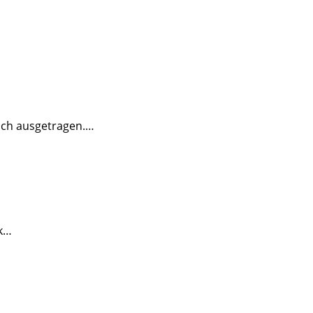
ich ausgetragen.…
ik…