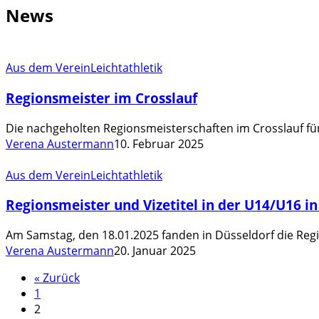
News
Regionsmeister
Aus dem Verein
Leichtathletik
im
Regionsmeister im Crosslauf
Crosslauf
Die nachgeholten Regionsmeisterschaften im Crosslauf f
Verena Austermann
10. Februar 2025
Regionsmeister
Aus dem Verein
Leichtathletik
und
Regionsmeister und Vizetitel in der U14/U16 in
Vizetitel
in
Am Samstag, den 18.01.2025 fanden in Düsseldorf die Reg
der
Verena Austermann
20. Januar 2025
U14/U16
in
« Zurück
der
1
Leichtathletik
2