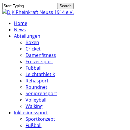
Skip
Search
to
Close
main
Search
search
Menu
Home
content
News
Abteilungen
Boxen
Cricket
Damenfitness
Freizeitsport
Fußball
Leichtathletik
Rehasport
Roundnet
Seniorensport
Volleyball
Walking
Inklusionssport
Sportkonzept
Fußball