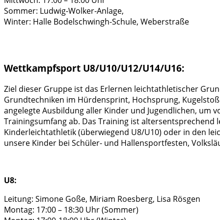
Mittwoch: 17:00 – 18:00 Uhr
Sommer: Ludwig-Wolker-Anlage,
Winter: Halle Bodelschwingh-Schule, Weberstraße
Wettkampfsport U8/U10/
U12/U14/U16:
Ziel dieser Gruppe ist das Erlernen leichtathletischer Gr
Grundtechniken im Hürdensprint, Hochsprung, Kugelstoßen 
angelegte Ausbildung aller Kinder und Jugendlichen, um v
Trainingsumfang ab. Das Training ist altersentsprechend 
Kinderleichtathletik (überwiegend U8/U10) oder in den l
unsere Kinder bei Schüler- und Hallensportfesten, Volksl
U8:
Leitung: Simone Goße, Miriam Roesberg, Lisa Rösgen
Montag: 17:00 – 18:30 Uhr (Sommer)