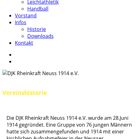
Leichtathletik
Handball
Vorstand
Infos
Historie
Downloads
Kontakt
facebook
instagram
search
Vereinshistorie
Die DJK Rheinkraft Neuss 1914 e.V. wurde am 28.Juni
1914 gegründet. Eine Gruppe von 76 jungen Männern
hatte sich zusammengefunden und 1914 mit einer
kirchlichen Aufnahmefeier in der Neusser