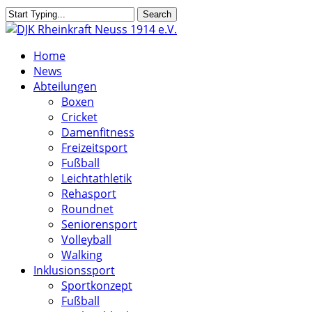
Skip
Search
to
Close
main
Search
search
Menu
Home
content
News
Abteilungen
Boxen
Cricket
Damenfitness
Freizeitsport
Fußball
Leichtathletik
Rehasport
Roundnet
Seniorensport
Volleyball
Walking
Inklusionssport
Sportkonzept
Fußball