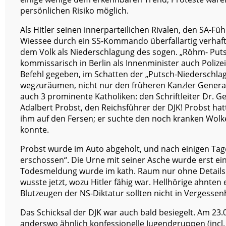
persönlichen Risiko möglich.
Als Hitler seinen innerparteilichen Rivalen, den SA-F
Wiessee durch ein SS-Kommando überfallartig verhaften
dem Volk als Niederschlagung des sogen. „Röhm- Putsch
kommissarisch in Berlin als Innenminister auch Poliz
Befehl gegeben, im Schatten der „Putsch-Niederschla
wegzuräumen, nicht nur den früheren Kanzler General 
auch 3 prominente Katholiken: den Schriftleiter Dr. Ge
Adalbert Probst, den Reichsführer der DJK! Probst h
ihm auf den Fersen; er suchte den noch kranken Wolke
konnte.
Probst wurde im Auto abgeholt, und nach einigen Tage
erschossen“. Die Urne mit seiner Asche wurde erst eini
Todesmeldung wurde im kath. Raum nur ohne Details
wusste jetzt, wozu Hitler fähig war. Hellhörige ahnte
Blutzeugen der NS-Diktatur sollten nicht in Vergessen
Das Schicksal der DJK war auch bald besiegelt. Am 2
anderswo ähnlich konfessionelle Jugendgruppen (incl