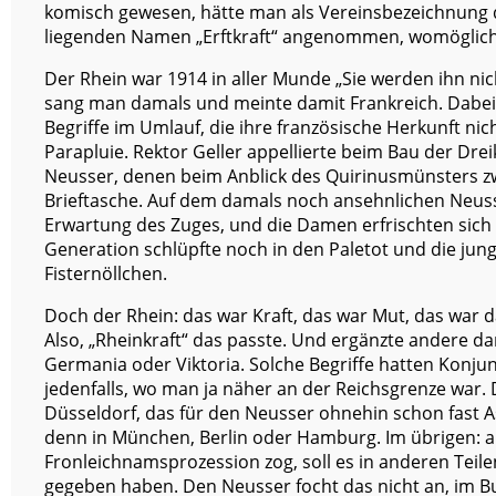
komisch gewesen, hätte man als Vereinsbezeichnung d
liegenden Namen „Erftkraft“ angenommen, womöglich 
Der Rhein war 1914 in aller Munde „Sie werden ihn ni
sang man damals und meinte damit Frankreich. Dabe
Begriffe im Umlauf, die ihre französische Herkunft ni
Parapluie. Rektor Geller appellierte beim Bau der Dr
Neusser, denen beim Anblick des Quirinusmünsters zwa
Brieftasche. Auf dem damals noch ansehnlichen Neus
Erwartung des Zuges, und die Damen erfrischten sich 
Generation schlüpfte noch in den Paletot und die jung
Fisternöllchen.
Doch der Rhein: das war Kraft, das war Mut, das war d
Also, „Rheinkraft“ das passte. Und ergänzte andere d
Germania oder Viktoria. Solche Begriffe hatten Konjun
jedenfalls, wo man ja näher an der Reichsgrenze war.
Düsseldorf, das für den Neusser ohnehin schon fast 
denn in München, Berlin oder Hamburg. Im übrigen: als
Fronleichnamsprozession zog, soll es in anderen Teil
gegeben haben. Den Neusser focht das nicht an, im Bu