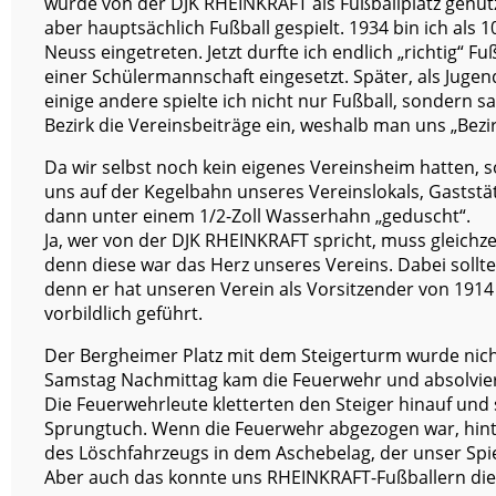
wurde von der DJK RHEINKRAFT als Fußballplatz genutz
aber hauptsächlich Fußball gespielt. 1934 bin ich als 
Neuss eingetreten. Jetzt durfte ich endlich „richtig“ Fu
einer Schülermannschaft eingesetzt. Später, als Jugendl
einige andere spielte ich nicht nur Fußball, sondern 
Bezirk die Vereinsbeiträge ein, weshalb man uns „Bezi
Da wir selbst noch kein eigenes Vereinsheim hatten, 
uns auf der Kegelbahn unseres Vereinslokals, Gaststä
dann unter einem 1/2-Zoll Wasserhahn „geduscht“.
Ja, wer von der DJK RHEINKRAFT spricht, muss gleichze
denn diese war das Herz unseres Vereins. Dabei sollt
denn er hat unseren Verein als Vorsitzender von 1914
vorbildlich geführt.
Der Bergheimer Platz mit dem Steigerturm wurde nicht
Samstag Nachmittag kam die Feuerwehr und absolvie
Die Feuerwehrleute kletterten den Steiger hinauf un
Sprungtuch. Wenn die Feuerwehr abgezogen war, hinter
des Löschfahrzeugs in dem Aschebelag, der unser Spie
Aber auch das konnte uns RHEINKRAFT-Fußballern die