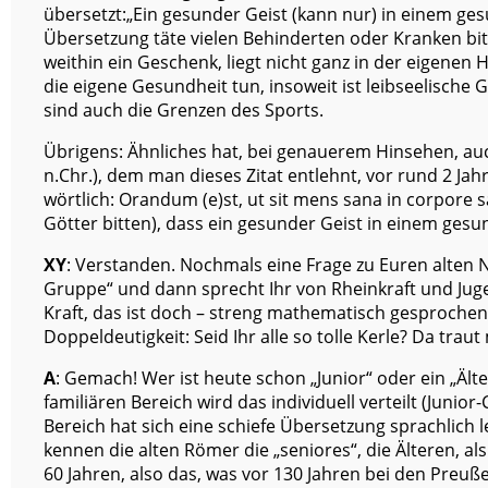
übersetzt:„Ein gesunder Geist (kann nur) in einem ge
Übersetzung täte vielen Behinderten oder Kranken bit
weithin ein Geschenk, liegt nicht ganz in der eigene
die eigene Gesundheit tun, insoweit ist leibseelische
sind auch die Grenzen des Sports.
Übrigens: Ähnliches hat, bei genauerem Hinsehen, auc
n.Chr.), dem man dieses Zitat entlehnt, vor rund 2 Ja
wörtlich: Orandum (e)st, ut sit mens sana in corpore
Götter bitten), dass ein gesunder Geist in einem ges
XY
: Verstanden. Nochmals eine Frage zu Euren alten 
Gruppe“ und dann sprecht Ihr von Rheinkraft und Jugen
Kraft, das ist doch – streng mathematisch gesprochen 
Doppeldeutigkeit: Seid Ihr alle so tolle Kerle? Da tra
A
: Gemach! Wer ist heute schon „Junior“ oder ein „Älte
familiären Bereich wird das individuell verteilt (Junior
Bereich hat sich eine schiefe Übersetzung sprachlich l
kennen die alten Römer die „seniores“, die Älteren, a
60 Jahren, also das, was vor 130 Jahren bei den Preu