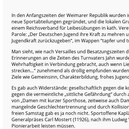
In den Anfangszeiten der Weimarer Republik wurden 
neue Sportabteilungen gegründet, und die lokalen G
einem Reichsverband für Leibesübungen in kath. Verei
Parole: „Der Deutschen Jugend ihre Kraft zu mehren 
Jugendkraft zurückzugeben“, im Wappen “tapfer und t
Man sieht, wie nach Versailles und Besatzungszeiten
Erinnerungen an die Zeiten des Turnvaters Jahn wur
Wehrhaftigkeit in Verbindung gebracht, auch wenn Li
strecken…“ zunehmend als drollig empfunden wurden.
Ziele wie Gemeinsinn, Charakterbildung, frohes Jugend
Es gab auch Widerstände: gesellschaftlich gegen die ko
gegen die vermeintliche „sittliche Gefährdung“ durch
von „Damen mit kurzer Sporthose, zeitweise auch D
mangelnde Geschlechtertrennung und durch Kollision
freien Samstag gab es ja noch nicht. Sportoffene Kaplän
Generalpräses Carl Mostert (†1926), nach ihm Ludwig 
Pionierarbeit leisten müssen.