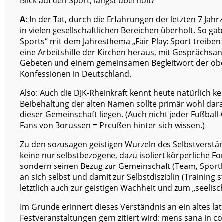
Blick auf den Sport, längst überholt?
A
: In der Tat, durch die Erfahrungen der letzten 7 Ja
in vielen gesellschaftlichen Bereichen überholt. So gab
Sports“ mit dem Jahresthema „Fair Play: Sport treibe
eine Arbeitshilfe der Kirchen heraus, mit Gesprächs
Gebeten und einem gemeinsamen Begleitwort der ob
Konfessionen in Deutschland.
Also: Auch die DJK-Rheinkraft kennt heute natürlich k
Beibehaltung der alten Namen sollte primär wohl dara
dieser Gemeinschaft liegen. (Auch nicht jeder Fußball
Fans von Borussen = Preußen hinter sich wissen.)
Zu den sozusagen geistigen Wurzeln des Selbstverständ
keine nur selbstbezogene, dazu isoliert körperliche Fo
sondern seinen Bezug zur Gemeinschaft (Team, Sport
an sich selbst und damit zur Selbstdisziplin (Training
letztlich auch zur geistigen Wachheit und zum „seelisc
Im Grunde erinnert dieses Verständnis an ein altes lat
Festveranstaltungen gern zitiert wird: mens sana in c