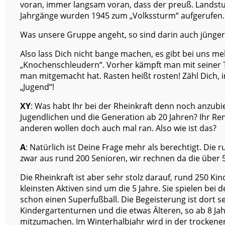
voran, immer langsam voran, dass der preuß. Landst
Jahrgänge wurden 1945 zum „Volkssturm“ aufgerufen.
Was unsere Gruppe angeht, so sind darin auch jüngere
Also lass Dich nicht bange machen, es gibt bei uns me
„Knochenschleudern“. Vorher kämpft man mit seiner T
man mitgemacht hat. Rasten heißt rosten! Zähl Dich, i
„Jugend“!
XY
: Was habt Ihr bei der Rheinkraft denn noch anzubi
Jugendlichen und die Generation ab 20 Jahren? Ihr Ren
anderen wollen doch auch mal ran. Also wie ist das?
A
: Natürlich ist Deine Frage mehr als berechtigt. Die 
zwar aus rund 200 Senioren, wir rechnen da die über 5
Die Rheinkraft ist aber sehr stolz darauf, rund 250 Ki
kleinsten Aktiven sind um die 5 Jahre. Sie spielen bei 
schon einen Superfußball. Die Begeisterung ist dort 
Kindergartenturnen und die etwas Älteren, so ab 8 Jahr
mitzumachen. Im Winterhalbjahr wird in der trockene