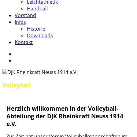
Leichtathletik
Handball
Vorstand
Infos
Historie
Downloads
Kontakt
facebook
instagram
search
Volleyball
Herzlich willkommen in der Volleyball-
Abteilung der DJK Rheinkraft Neuss 1914
e.V.
Zur Zeit hat unser Verein Volleyballmannschaften im