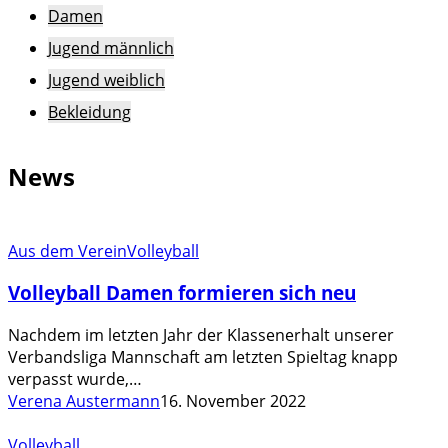
Damen
Jugend männlich
Jugend weiblich
Bekleidung
News
Volleyball
Aus dem Verein
Volleyball
Damen
Volleyball Damen formieren sich neu
formieren
sich
Nachdem im letzten Jahr der Klassenerhalt unserer
neu
Verbandsliga Mannschaft am letzten Spieltag knapp
verpasst wurde,…
Verena Austermann
16. November 2022
Unsere
Volleyball