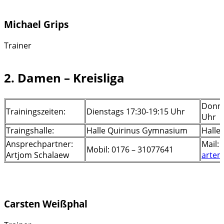
Michael Grips
Trainer
2. Damen – Kreisliga
Donne
Trainingszeiten:
Dienstags 17:30-19:15 Uhr
Uhr
Traingshalle:
Halle Quirinus Gymnasium
Halle
Ansprechpartner:
Mail:
Mobil: 0176 – 31077641
Artjom Schalaew
artem
Carsten Weißphal