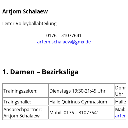
Artjom Schalaew
Leiter Volleyballabteilung
0176 – 31077641
artem.schalaew@gmx.de
1. Damen – Bezirksliga
Donne
Trainingszeiten:
Dienstags 19:30-21:45 Uhr
Uhr
Traingshalle:
Halle Quirinus Gymnasium
Halle
Ansprechpartner:
Mail:
Mobil: 0176 – 31077641
Artjom Schalaew
artem