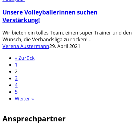
Volleyballerinnen
Unsere Volleyballerinnen suchen
suchen
Verstärkung!
Verstärkung!
Wir bieten ein tolles Team, einen super Trainer und den
Wunsch, die Verbandsliga zu rocken!…
Verena Austermann
29. April 2021
« Zurück
1
2
3
4
5
Weiter »
Ansprechpartner