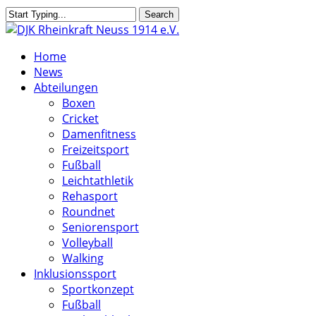
Skip
Search
to
Close
main
Search
search
Menu
Home
content
News
Abteilungen
Boxen
Cricket
Damenfitness
Freizeitsport
Fußball
Leichtathletik
Rehasport
Roundnet
Seniorensport
Volleyball
Walking
Inklusionssport
Sportkonzept
Fußball