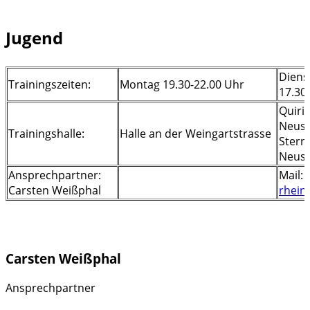
Jugend
Diens
Trainingszeiten:
Montag 19.30-22.00 Uhr
17.30
Quiri
Neuss
Trainingshalle:
Halle an der Weingartstrasse
Stern
Neus
Ansprechpartner:
Mail:
Carsten Weißphal
rhein
Carsten Weißphal
Ansprechpartner