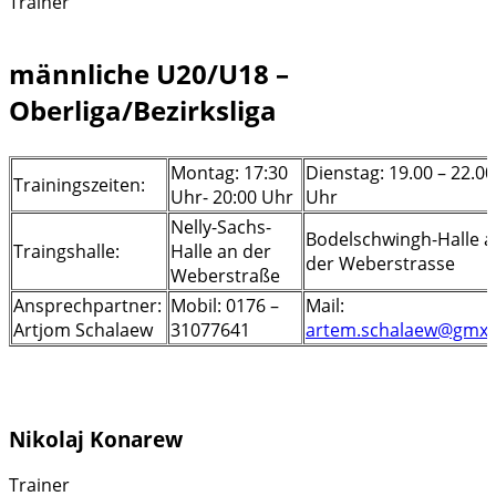
Trainer
männliche U20/U18 –
Oberliga/Bezirksliga
Montag: 17:30
Dienstag: 19.00 – 22.00
Trainingszeiten:
Uhr- 20:00 Uhr
Uhr
Nelly-Sachs-
Bodelschwingh-Halle a
Traingshalle:
Halle an der
der Weberstrasse
Weberstraße
Ansprechpartner:
Mobil: 0176 –
Mail:
Artjom Schalaew
31077641
artem.schalaew@gmx.
Nikolaj Konarew
Trainer