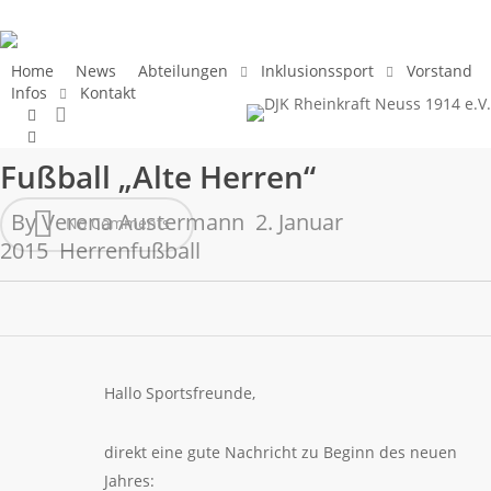
Skip
to
main
Home
News
Abteilungen
Inklusionssport
Vorstand
Infos
Kontakt
content
search
facebook
instagram
Fußball „Alte Herren“
By
Verena Austermann
2. Januar
No Comments
2015
Herrenfußball
Hallo Sportsfreunde,
direkt eine gute Nachricht zu Beginn des neuen
Jahres: