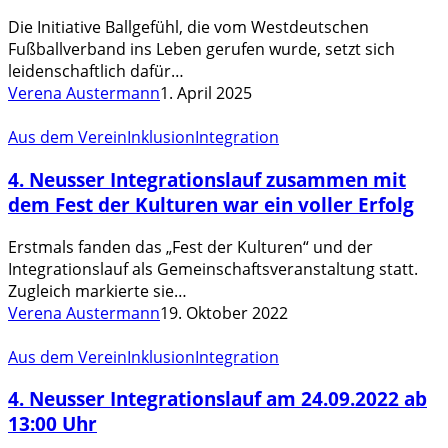
Initiative
Ballgefühl
Die Initiative Ballgefühl, die vom Westdeutschen
vom
Fußballverband ins Leben gerufen wurde, setzt sich
WDFV
leidenschaftlich dafür…
Verena Austermann
1. April 2025
4.
Aus dem Verein
Inklusion
Integration
Neusser
4. Neusser Integrationslauf zusammen mit
Integrationslauf
zusammen
dem Fest der Kulturen war ein voller Erfolg
mit
dem
Erstmals fanden das „Fest der Kulturen“ und der
Fest
Integrationslauf als Gemeinschaftsveranstaltung statt.
der
Zugleich markierte sie…
Kulturen
Verena Austermann
19. Oktober 2022
war
4.
ein
Aus dem Verein
Inklusion
Integration
Neusser
voller
4. Neusser Integrationslauf am 24.09.2022 ab
Integrationslauf
Erfolg
am
13:00 Uhr
24.09.2022