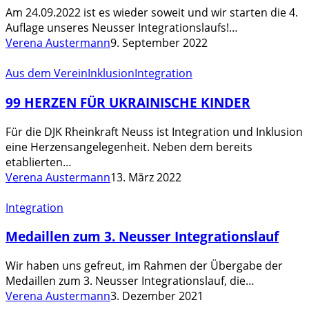
ab
Am 24.09.2022 ist es wieder soweit und wir starten die 4.
13:00
Auflage unseres Neusser Integrationslaufs!…
Uhr
Verena Austermann
9. September 2022
99
Aus dem Verein
Inklusion
Integration
HERZEN
99 HERZEN FÜR UKRAINISCHE KINDER
FÜR
UKRAINISCHE
Für die DJK Rheinkraft Neuss ist Integration und Inklusion
KINDER
eine Herzensangelegenheit. Neben dem bereits
etablierten…
Verena Austermann
13. März 2022
Medaillen
Integration
zum
Medaillen zum 3. Neusser Integrationslauf
3.
Neusser
Wir haben uns gefreut, im Rahmen der Übergabe der
Integrationslauf
Medaillen zum 3. Neusser Integrationslauf, die…
Verena Austermann
3. Dezember 2021