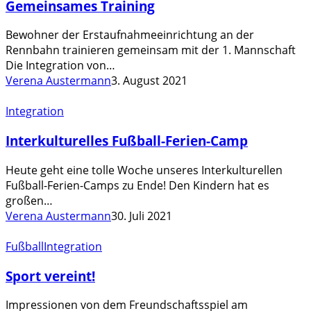
Gemeinsames Training
Bewohner der Erstaufnahmeeinrichtung an der
Rennbahn trainieren gemeinsam mit der 1. Mannschaft
Die Integration von…
Verena Austermann
3. August 2021
Interkulturelles
Integration
Fußball-
Interkulturelles Fußball-Ferien-Camp
Ferien-
Camp
Heute geht eine tolle Woche unseres Interkulturellen
Fußball-Ferien-Camps zu Ende! Den Kindern hat es
großen…
Verena Austermann
30. Juli 2021
Sport
Fußball
Integration
vereint!
Sport vereint!
Impressionen von dem Freundschaftsspiel am