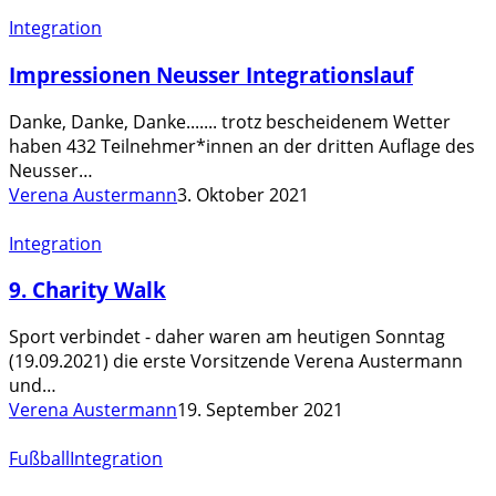
Impressionen
Integration
Neusser
Impressionen Neusser Integrationslauf
Integrationslauf
Danke, Danke, Danke....... trotz bescheidenem Wetter
haben 432 Teilnehmer*innen an der dritten Auflage des
Neusser…
Verena Austermann
3. Oktober 2021
9.
Integration
Charity
9. Charity Walk
Walk
Sport verbindet - daher waren am heutigen Sonntag
(19.09.2021) die erste Vorsitzende Verena Austermann
und…
Verena Austermann
19. September 2021
Gemeinsames
Fußball
Integration
Training