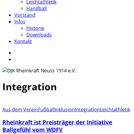
Leichtathletik
Handball
Vorstand
Infos
Historie
Downloads
Kontakt
facebook
instagram
search
Integration
Rheinkraft
Aus dem Verein
Fußball
Inklusion
Integration
Leichtathletik
ist
Rheinkraft ist Preisträger der Initiative
Preisträger
der
Ballgefühl vom WDFV