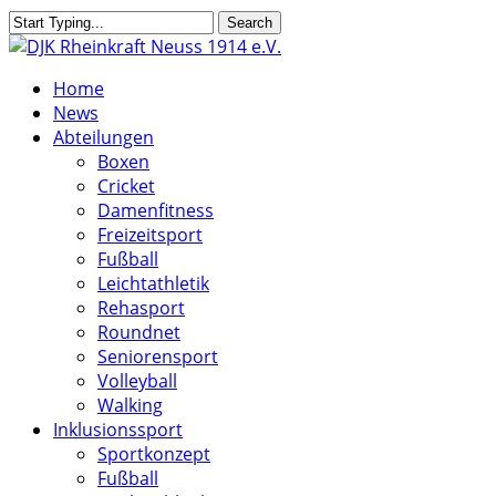
Skip
Search
to
Close
main
Search
search
Menu
Home
content
News
Abteilungen
Boxen
Cricket
Damenfitness
Freizeitsport
Fußball
Leichtathletik
Rehasport
Roundnet
Seniorensport
Volleyball
Walking
Inklusionssport
Sportkonzept
Fußball