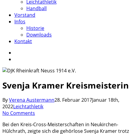
Leichtathletik
Handball
Vorstand
Infos
Historie
Downloads
Kontakt
facebook
instagram
search
Svenja Kramer Kreismeisterin
By
Verena Austermann
28. Februar 2017
Januar 18th,
2022
Leichtathletik
No Comments
Bei den Kreis-Cross-Meisterschaften in Neukirchen-
Hülchrath, zeigte sich die gehörlose Svenja Kramer trotz