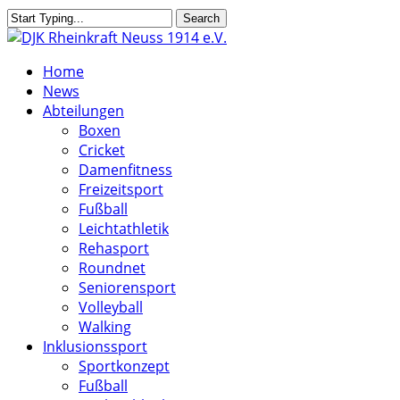
Skip
Search
to
Close
main
Search
search
Menu
Home
content
News
Abteilungen
Boxen
Cricket
Damenfitness
Freizeitsport
Fußball
Leichtathletik
Rehasport
Roundnet
Seniorensport
Volleyball
Walking
Inklusionssport
Sportkonzept
Fußball