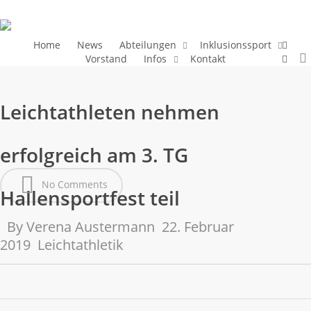
Skip
to
main
faceb
Home
News
Abteilungen
Inklusionssport
insta
Vorstand
Infos
Kontakt
content
Leichtathleten nehmen
erfolgreich am 3. TG
No Comments
Hallensportfest teil
By
Verena Austermann
22. Februar
2019
Leichtathletik