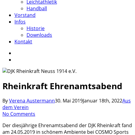
Leichtathletik
Handball
Vorstand
Infos
Historie
Downloads
Kontakt
facebook
instagram
search
Rheinkraft Ehrenamtsabend
By
Verena Austermann
30. Mai 2019
Januar 18th, 2022
Aus
dem Verein
No Comments
Der diesjährige Ehrenamtsabend der DJK Rheinkraft fand
am 24.05.2019 in schönem Ambiente bei COSMO Sports