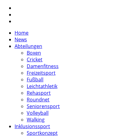
twitter
facebook
instagram
Close
Home
Menu
News
Abteilungen
Boxen
Cricket
Damenfitness
Freizeitsport
Fußball
Leichtathletik
Rehasport
Roundnet
Seniorensport
Volleyball
Walking
Inklusionssport
Sportkonzept