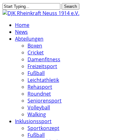
Skip
Search
to
Close
main
Search
search
Menu
Home
content
News
Abteilungen
Boxen
Cricket
Damenfitness
Freizeitsport
Fußball
Leichtathletik
Rehasport
Roundnet
Seniorensport
Volleyball
Walking
Inklusionssport
Sportkonzept
Fußball