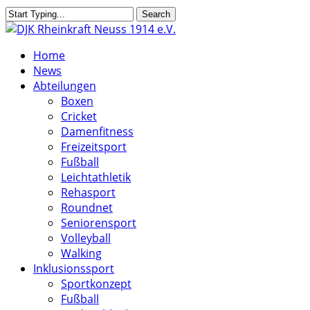
Skip
Search
to
Close
main
Search
search
Menu
Home
content
News
Abteilungen
Boxen
Cricket
Damenfitness
Freizeitsport
Fußball
Leichtathletik
Rehasport
Roundnet
Seniorensport
Volleyball
Walking
Inklusionssport
Sportkonzept
Fußball