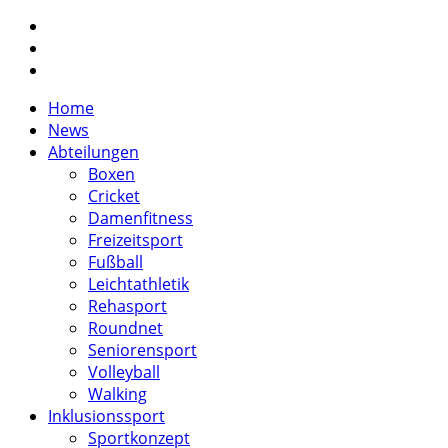
twitter
facebook
instagram
Close
Home
Menu
News
Abteilungen
Boxen
Cricket
Damenfitness
Freizeitsport
Fußball
Leichtathletik
Rehasport
Roundnet
Seniorensport
Volleyball
Walking
Inklusionssport
Sportkonzept