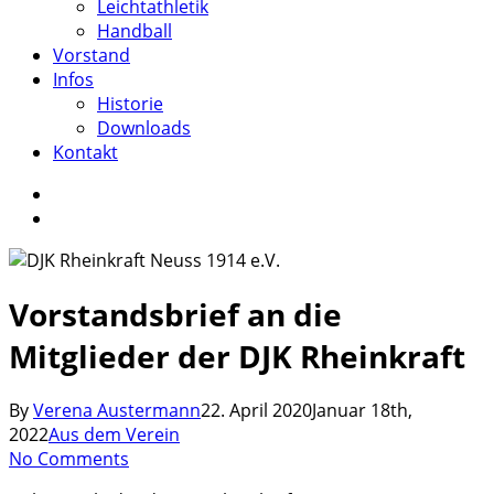
Leichtathletik
Handball
Vorstand
Infos
Historie
Downloads
Kontakt
facebook
instagram
search
Vorstandsbrief an die
Mitglieder der DJK Rheinkraft
By
Verena Austermann
22. April 2020
Januar 18th,
2022
Aus dem Verein
No Comments