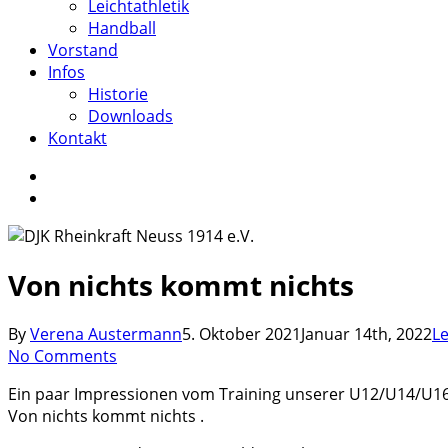
Leichtathletik
Handball
Vorstand
Infos
Historie
Downloads
Kontakt
facebook
instagram
search
Von nichts kommt nichts
By
Verena Austermann
5. Oktober 2021
Januar 14th, 2022
Le
No Comments
Ein paar Impressionen vom Training unserer U12/U14/U16
Von nichts kommt nichts .