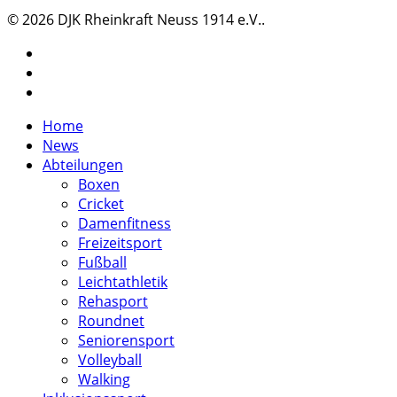
© 2026 DJK Rheinkraft Neuss 1914 e.V..
twitter
facebook
instagram
Close
Home
Menu
News
Abteilungen
Boxen
Cricket
Damenfitness
Freizeitsport
Fußball
Leichtathletik
Rehasport
Roundnet
Seniorensport
Volleyball
Walking