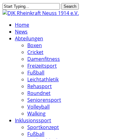
Skip
Search
to
Close
main
Search
search
Menu
Home
content
News
Abteilungen
Boxen
Cricket
Damenfitness
Freizeitsport
Fußball
Leichtathletik
Rehasport
Roundnet
Seniorensport
Volleyball
Walking
Inklusionssport
Sportkonzept
Fußball