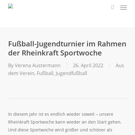
Menu
Skip
to
search
main
content
Fußball-Jugendturnier im Rahmen
der Rheinkraft Sportwoche
By
Verena Austermann
26. April 2022
Aus
dem Verein
,
Fußball
,
Jugendfußball
In diesem Jahr ist es endlich wieder soweit – unsere
Rheinkraft Sportwoche kann wieder an den Start gehen.
Und diese Sportwoche wird größer und schöner als