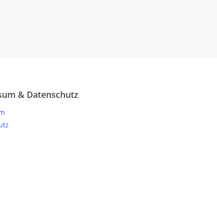
sum & Datenschutz
um
utz