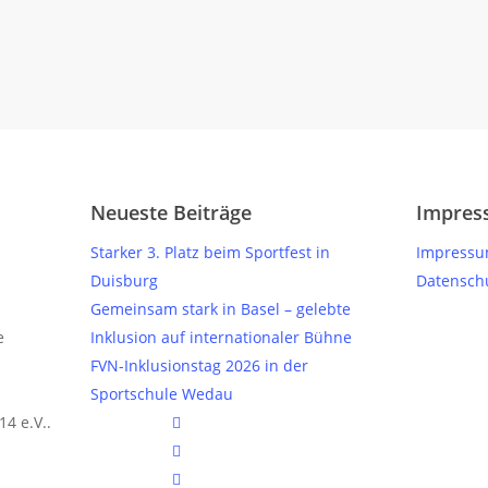
?
Kontaktiere uns!
Neueste Beiträge
Impres
Starker 3. Platz beim Sportfest in
Impress
Duisburg
Datensch
Gemeinsam stark in Basel – gelebte
e
Inklusion auf internationaler Bühne
FVN-Inklusionstag 2026 in der
Sportschule Wedau
twitter
4 e.V..
facebook
instagram