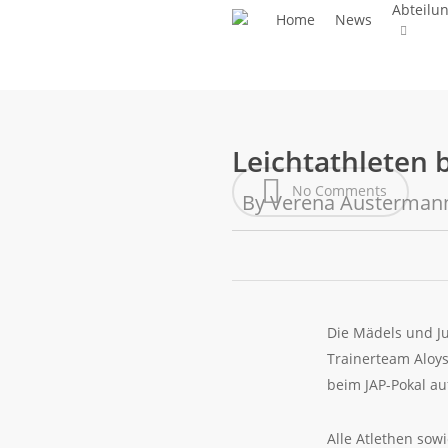
Abteilu
Skip
Home
News
to
main
content
Leichtathleten 
No Comments
By
Verena Austerman
Die Mädels und Ju
Trainerteam Aloys
beim JAP-Pokal a
Alle Atlethen sow