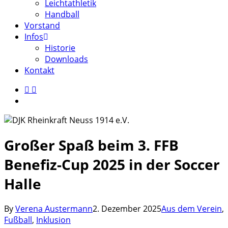
Leichtathletik
Handball
Vorstand
Infos
Historie
Downloads
Kontakt
facebook
instagram
search
Großer Spaß beim 3. FFB
Benefiz-Cup 2025 in der Soccer
Halle
By
Verena Austermann
2. Dezember 2025
Aus dem Verein
,
Fußball
,
Inklusion