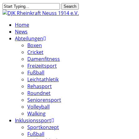
Skip
Search
to
Close
main
Search
search
Menu
Home
content
News
Abteilungen
Boxen
Cricket
Damenfitness
Freizeitsport
Fußball
Leichtathletik
Rehasport
Roundnet
Seniorensport
Volleyball
Walking
Inklusionssport
Sportkonzept
Fußball