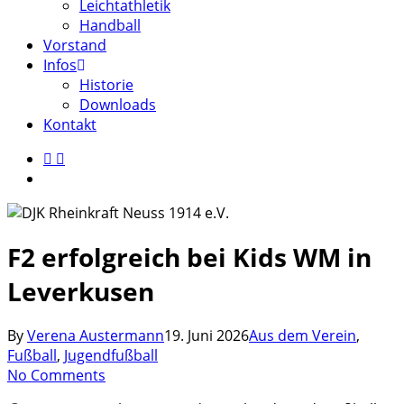
Leichtathletik
Handball
Vorstand
Infos
Historie
Downloads
Kontakt
facebook
instagram
search
F2 erfolgreich bei Kids WM in
Leverkusen
By
Verena Austermann
19. Juni 2026
Aus dem Verein
,
Fußball
,
Jugendfußball
No Comments