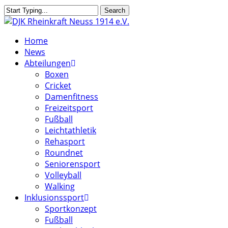
Skip
Search
to
Close
main
Search
search
Menu
Home
content
News
Abteilungen
Boxen
Cricket
Damenfitness
Freizeitsport
Fußball
Leichtathletik
Rehasport
Roundnet
Seniorensport
Volleyball
Walking
Inklusionssport
Sportkonzept
Fußball