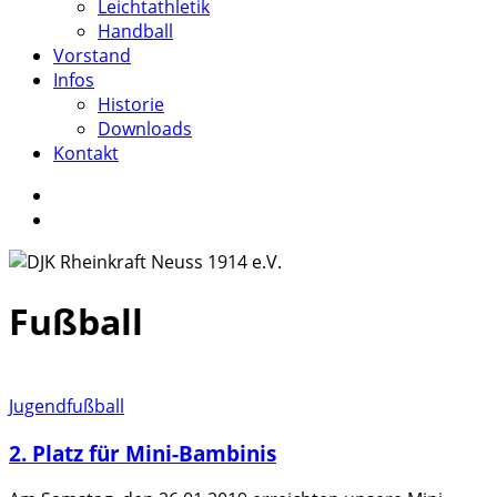
Leichtathletik
Handball
Vorstand
Infos
Historie
Downloads
Kontakt
facebook
instagram
search
Fußball
2.
Jugendfußball
Platz
2. Platz für Mini-Bambinis
für
Mini-