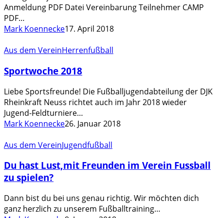
Anmeldung PDF Datei Vereinbarung Teilnehmer CAMP
Fußball.
PDF…
Mark Koennecke
17. April 2018
Sportwoche
Aus dem Verein
Herrenfußball
2018
Sportwoche 2018
Liebe Sportsfreunde! Die Fußballjugendabteilung der DJK
Rheinkraft Neuss richtet auch im Jahr 2018 wieder
Jugend-Feldturniere…
Mark Koennecke
26. Januar 2018
Du
Aus dem Verein
Jugendfußball
hast
Du hast Lust,mit Freunden im Verein Fussball
Lust,mit
Freunden
zu spielen?
im
Verein
Dann bist du bei uns genau richtig. Wir möchten dich
Fussball
ganz herzlich zu unserem Fußballtraining…