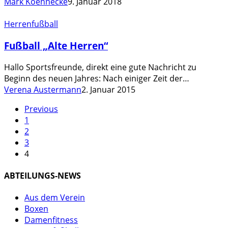
zu
Mark Koennecke
9. Januar 2018
spielen?
Fußball
Herrenfußball
„Alte
Fußball „Alte Herren“
Herren“
Hallo Sportsfreunde, direkt eine gute Nachricht zu
Beginn des neuen Jahres: Nach einiger Zeit der…
Verena Austermann
2. Januar 2015
Previous
1
2
3
4
ABTEILUNGS-NEWS
Aus dem Verein
Boxen
Damenfitness