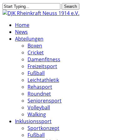
Skip
Search
to
Close
main
Search
search
Menu
Home
content
News
Abteilungen
Boxen
Cricket
Damenfitness
Freizeitsport
Fußball
Leichtathletik
Rehasport
Roundnet
Seniorensport
Volleyball
Walking
Inklusionssport
Sportkonzept
Fußball