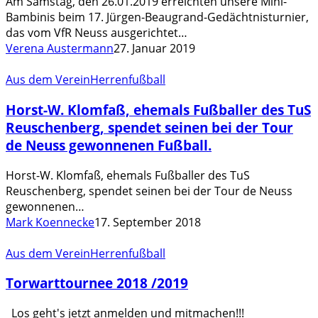
Am Samstag, den 26.01.2019 erreichten unsere Mini-
Bambinis
Bambinis beim 17. Jürgen-Beaugrand-Gedächtnisturnier,
das vom VfR Neuss ausgerichtet…
Verena Austermann
27. Januar 2019
Horst-
Aus dem Verein
Herrenfußball
W.
Horst-W. Klomfaß, ehemals Fußballer des TuS
Klomfaß,
ehemals
Reuschenberg, spendet seinen bei der Tour
Fußballer
de Neuss gewonnenen Fußball.
des
TuS
Horst-W. Klomfaß, ehemals Fußballer des TuS
Reuschenberg,
Reuschenberg, spendet seinen bei der Tour de Neuss
spendet
gewonnenen…
seinen
Mark Koennecke
17. September 2018
bei
der
Torwarttournee
Aus dem Verein
Herrenfußball
Tour
2018
de
Torwarttournee 2018 /2019
/2019
Neuss
Los geht's jetzt anmelden und mitmachen!!!
gewonnenen